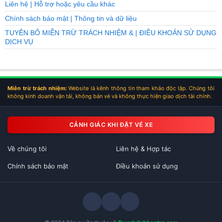
Liên hệ | Hỗ trợ hoặc yêu cầu khác
Chính sách bảo mật | Thông tin và dữ liệu
TUYÊN BỐ MIỄN TRỪ TRÁCH NHIỆM & | ĐIỀU KHOẢN SỬ DỤNG
DỊCH VỤ
Miễn trừ trách nhiệm:
Website là kênh thông tin tham khảo độc lập. Chúng tôi
không kinh doanh vận tải, không bán vé và không thực hiện giao dịch tài chính.
CẢNH GIÁC KHI ĐẶT VÉ XE
Về chúng tôi
Liên hệ & Hợp tác
Chính sách bảo mật
Điều khoản sử dụng