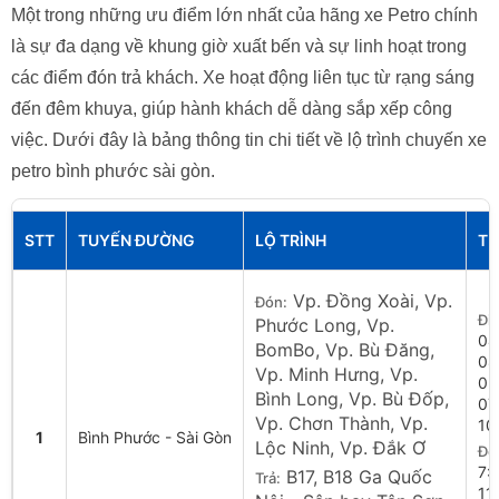
Một trong những ưu điểm lớn nhất của hãng xe Petro chính
là sự đa dạng về khung giờ xuất bến và sự linh hoạt trong
các điểm đón trả khách. Xe hoạt động liên tục từ rạng sáng
đến đêm khuya, giúp hành khách dễ dàng sắp xếp công
việc. Dưới đây là bảng thông tin chi tiết về lộ trình chuyến xe
petro bình phước sài gòn.
STT
TUYẾN ĐƯỜNG
LỘ TRÌNH
TH
Vp. Đồng Xoài, Vp.
Đón:
Đi:
Phước Long, Vp.
04
BomBo, Vp. Bù Đăng,
08
Vp. Minh Hưng, Vp.
02
Bình Long, Vp. Bù Đốp,
07
Vp. Chơn Thành, Vp.
10
1
Bình Phước - Sài Gòn
Lộc Ninh, Vp. Đắk Ơ
Đế
7:
B17, B18 Ga Quốc
Trả:
11