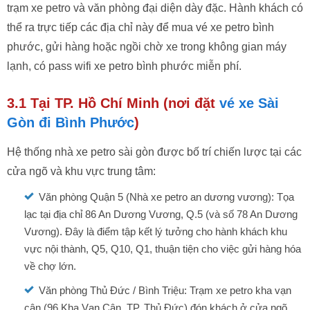
trạm xe petro và văn phòng đại diện dày đặc. Hành khách có
thể ra trực tiếp các địa chỉ này để mua vé xe petro bình
phước, gửi hàng hoặc ngồi chờ xe trong không gian máy
lạnh, có pass wifi xe petro bình phước miễn phí.
3.1 Tại TP. Hồ Chí Minh (nơi đặt
vé xe Sài
Gòn đi Bình Phước
)
Hệ thống nhà xe petro sài gòn được bố trí chiến lược tại các
cửa ngõ và khu vực trung tâm:
Văn phòng Quận 5 (Nhà xe petro an dương vương): Tọa
lạc tại địa chỉ 86 An Dương Vương, Q.5 (và số 78 An Dương
Vương). Đây là điểm tập kết lý tưởng cho hành khách khu
vực nội thành, Q5, Q10, Q1, thuận tiện cho việc gửi hàng hóa
về chợ lớn.
Văn phòng Thủ Đức / Bình Triệu: Trạm xe petro kha vạn
cân (96 Kha Vạn Cân, TP. Thủ Đức) đón khách ở cửa ngõ