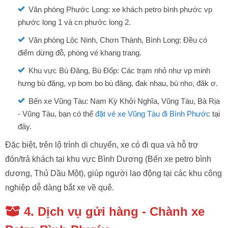
Văn phòng Phước Long: xe khách petro bình phước vp
phước long 1 và cn phước long 2.
Văn phòng Lộc Ninh, Chơn Thành, Bình Long: Đều có
điểm dừng đỗ, phòng vé khang trang.
Khu vực Bù Đăng, Bù Đốp: Các trạm nhỏ như vp minh
hưng bù đăng, vp bom bo bù đăng, đak nhau, bù nho, đăk ơ.
Bến xe Vũng Tàu: Nam Kỳ Khởi Nghĩa, Vũng Tàu, Bà Rịa
- Vũng Tàu, bạn có thể
đặt vé xe Vũng Tàu đi Bình Phước
tại
đây.
Đặc biệt, trên lộ trình di chuyển, xe có đi qua và hỗ trợ
đón/trả khách tại khu vực Bình Dương (Bến xe petro bình
dương, Thủ Dầu Một), giúp người lao động tại các khu công
nghiệp dễ dàng bắt xe về quê.
4. Dịch vụ gửi hàng - Chành xe