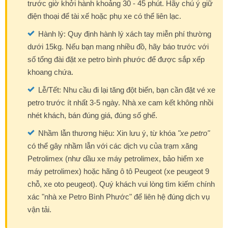
trước giờ khởi hành khoảng 30 - 45 phút. Hãy chú ý giữ
điện thoại để tài xế hoặc phụ xe có thể liên lạc.
Hành lý: Quy định hành lý xách tay miễn phí thường
dưới 15kg. Nếu bạn mang nhiều đồ, hãy báo trước với
số tổng đài đặt xe petro bình phước để được sắp xếp
khoang chứa.
Lễ/Tết: Nhu cầu đi lại tăng đột biến, bạn cần đặt vé xe
petro trước ít nhất 3-5 ngày. Nhà xe cam kết không nhồi
nhét khách, bán đúng giá, đúng số ghế.
Nhầm lẫn thương hiệu: Xin lưu ý, từ khóa
"xe petro"
có thể gây nhầm lẫn với các dịch vụ của trạm xăng
Petrolimex (như dầu xe máy petrolimex, bảo hiểm xe
máy petrolimex) hoặc hãng ô tô Peugeot (xe peugeot 9
chỗ, xe oto peugeot). Quý khách vui lòng tìm kiếm chính
xác "nhà xe Petro Bình Phước" để liên hệ đúng dịch vụ
vận tải.