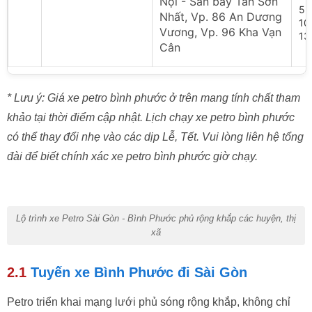
Nội - Sân bay Tân Sơn
5:
Nhất, Vp. 86 An Dương
10
Vương, Vp. 96 Kha Vạn
13
Cân
* Lưu ý: Giá xe petro bình phước ở trên mang tính chất tham
khảo tại thời điểm cập nhật. Lịch chạy xe petro bình phước
có thể thay đổi nhẹ vào các dịp Lễ, Tết. Vui lòng liên hệ tổng
đài để biết chính xác xe petro bình phước giờ chạy.
Lộ trình xe Petro Sài Gòn - Bình Phước phủ rộng khắp các huyện, thị
xã
2.1
Tuyến xe Bình Phước đi Sài Gòn
Petro triển khai mạng lưới phủ sóng rộng khắp, không chỉ