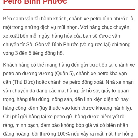
Petro Bình Phước
Bên cạnh vận tải hành khách, chành xe petro bình phước là
một trong những dịch vụ mũi nhọn. Với hàng chục chuyến
xe xuất bến mỗi ngày, hàng hóa của bạn sẽ được vận
chuyển từ Sài Gòn về Bình Phước (và ngược lại) chỉ trong
vòng 3 đến 5 tiếng đồng hồ.
Khách hàng có thể mang hàng đến gửi trực tiếp tại chành xe
petro an dương vương (Quận 5), chành xe petro kha vạn
cân (Thủ Đức) hoặc chành xe petro đồng xoài. Nhà xe nhận
vận chuyển đa dạng các mặt hàng: từ hồ sơ, giấy tờ quan
trọng, hàng tiêu dùng, nông sản, đến linh kiện điện tử hay
hàng cồng kềnh (tùy thuộc vào kích thước khoang hành lý).
Chi phí gửi hàng tại xe petro gửi hàng được niêm yết rõ
ràng, minh bạch, đảm bảo không bóp giá và có biên nhận
đàng hoàng, bồi thường 100% nếu xảy ra mất mát, hư hỏng