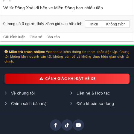
Vé từ Đồng Xoài đi bến xe Miền Đông bao nhiêu tiền
0
trong số
0
người thấy đánh giá sau hữu ích
Thích
Không thích
Gửi bình luận
Chia sẻ
Báo cáo
Miễn trừ trách nhiệm:
Website là kênh thông tin tham khảo độc lập. Chúng
tôi không kinh doanh vận tải, không bán vé và không thực hiện giao dịch tài
chính.
CẢNH GIÁC KHI ĐẶT VÉ XE
Về chúng tôi
Liên hệ & Hợp tác
Chính sách bảo mật
Điều khoản sử dụng