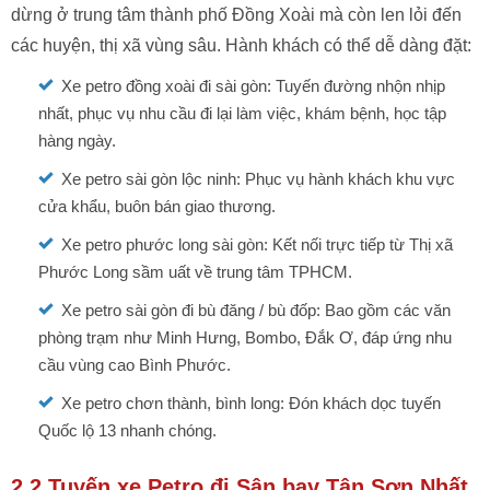
dừng ở trung tâm thành phố Đồng Xoài mà còn len lỏi đến
các huyện, thị xã vùng sâu. Hành khách có thể dễ dàng đặt:
Xe petro đồng xoài đi sài gòn: Tuyến đường nhộn nhịp
nhất, phục vụ nhu cầu đi lại làm việc, khám bệnh, học tập
hàng ngày.
Xe petro sài gòn lộc ninh: Phục vụ hành khách khu vực
cửa khẩu, buôn bán giao thương.
Xe petro phước long sài gòn: Kết nối trực tiếp từ Thị xã
Phước Long sầm uất về trung tâm TPHCM.
Xe petro sài gòn đi bù đăng / bù đốp: Bao gồm các văn
phòng trạm như Minh Hưng, Bombo, Đắk Ơ, đáp ứng nhu
cầu vùng cao Bình Phước.
Xe petro chơn thành, bình long: Đón khách dọc tuyến
Quốc lộ 13 nhanh chóng.
2.2 Tuyến xe Petro đi Sân bay Tân Sơn Nhất