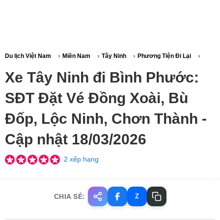
›
›
›
›
Du lịch Việt Nam
Miền Nam
Tây Ninh
Phương Tiện Đi Lại
Xe Tây Ninh đi Bình Phước:
SĐT Đặt Vé Đồng Xoài, Bù
Đốp, Lộc Ninh, Chơn Thành -
Cập nhật 18/03/2026
2 xếp hạng
CHIA SẺ:
Z