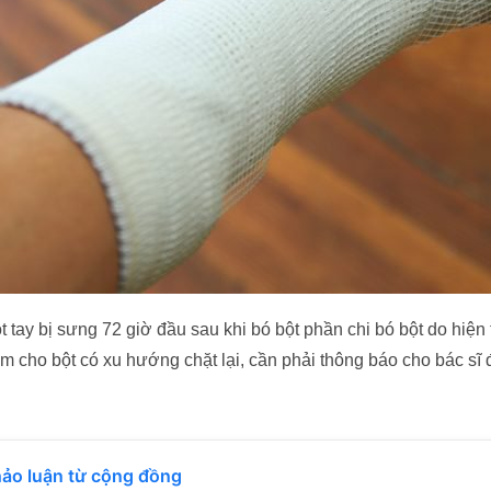
t tay bị sưng 72 giờ đầu sau khi bó bột phần chi bó bột do hiệ
àm cho bột có xu hướng chặt lại, cần phải thông báo cho bác sĩ 
ảo luận từ cộng đồng