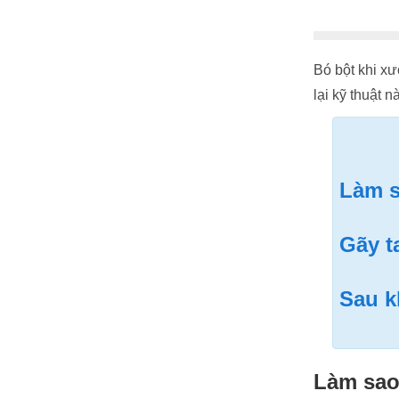
Bó bột khi xư
lại kỹ thuật 
Làm s
Gãy t
Sau k
Làm sao