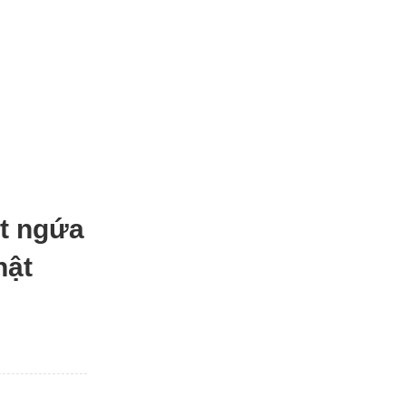
ết ngứa
hật