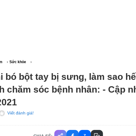
›
›
am
Sức khỏe
i bó bột tay bị sưng, làm sao h
h chăm sóc bệnh nhân: - Cập n
2021
Viết đánh giá!
CHIA SẺ:
Z