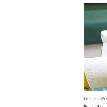
Làm sao hết n
trạng sưng ph