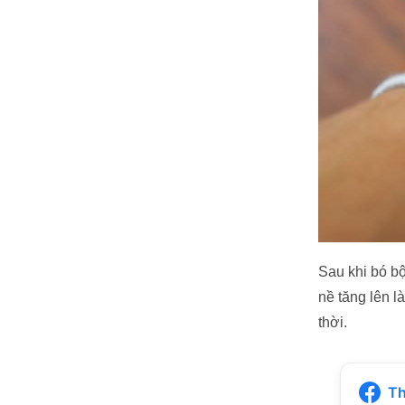
Sau khi bó bộ
nề tăng lên l
thời.
Th