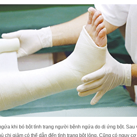
gứa khi bó bột tình trạng người bệnh ngứa do dị ứng bột. Sau v
ù chi giảm có thể dẫn đến tình trạng bột lỏng. Cũng có nguy cơ 