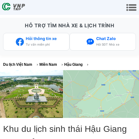
HỖ TRỢ TÌM NHÀ XE & LỊCH TRÌNH
Hỏi thông tin xe
Chat Zalo
Tư vấn miễn phí
Hỏi SĐT Nhà xe
›
›
›
Du lịch Việt Nam
Miền Nam
Hậu Giang
Khu du lịch sinh thái Hậu Giang