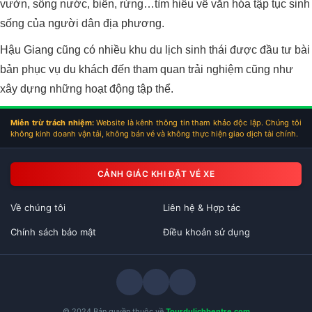
vườn, sông nước, biển, rừng…tìm hiểu về văn hóa tập tục sinh
sống của người dân địa phương.
Hậu Giang cũng có nhiều khu du lịch sinh thái được đầu tư bài
bản phục vụ du khách đến tham quan trải nghiệm cũng như
xây dựng những hoạt động tập thể.
Miễn trừ trách nhiệm:
Website là kênh thông tin tham khảo độc lập. Chúng tôi
không kinh doanh vận tải, không bán vé và không thực hiện giao dịch tài chính.
CẢNH GIÁC KHI ĐẶT VÉ XE
Về chúng tôi
Liên hệ & Hợp tác
Chính sách bảo mật
Điều khoản sử dụng
© 2024 Bản quyền thuộc về
Tourdulichbentre.com