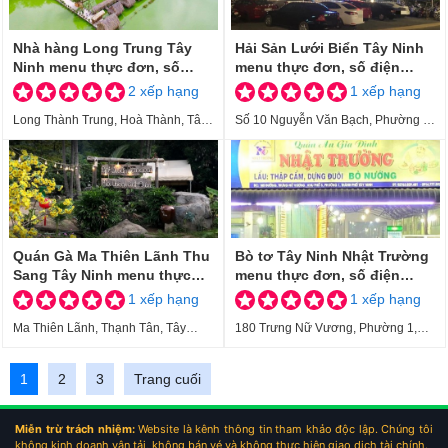
Nhà hàng Long Trung Tây
Hải Sản Lưới Biển Tây Ninh
Ninh menu thực đơn, số
menu thực đơn, số điện
điện thoại, địa chỉ
thoại, địa chỉ
2 xếp hạng
1 xếp hạng
Long Thành Trung, Hoà Thành, Tây
Số 10 Nguyễn Văn Bạch, Phường 3,
Ninh
Tây Ninh
Quán Gà Ma Thiên Lãnh Thu
Bò tơ Tây Ninh Nhật Trường
Sang Tây Ninh menu thực
menu thực đơn, số điện
đơn, số điện thoại, địa chỉ
thoại, địa chỉ
1 xếp hạng
1 xếp hạng
Ma Thiên Lãnh, Thạnh Tân, Tây
180 Trưng Nữ Vương, Phường 1,
Ninh
Tây Ninh
1
2
3
Trang cuối
Miễn trừ trách nhiệm:
Website là kênh thông tin tham khảo độc lập. Chúng tôi
không kinh doanh vận tải, không bán vé và không thực hiện giao dịch tài chính.