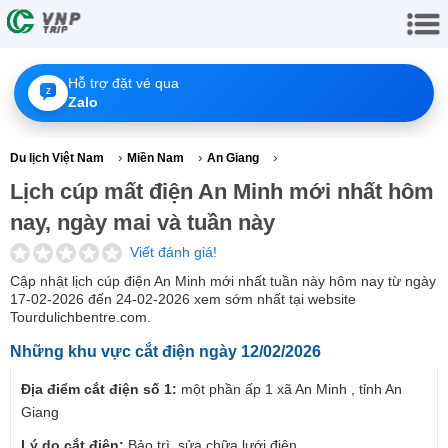
Hỗ trợ đặt vé qua
Z
Zalo
›
›
›
Du lịch Việt Nam
Miền Nam
An Giang
Lịch cúp mất điện An Minh mới nhất hôm
nay, ngày mai và tuần này
Viết đánh giá!
Cập nhật lịch cúp điện An Minh mới nhất tuần này hôm nay từ ngày
17-02-2026 đến 24-02-2026 xem sớm nhất tại website
Tourdulichbentre.com.
Những khu vực cắt điện ngày 12/02/2026
Địa điểm cắt điện số 1:
một phần ấp 1 xã An Minh , tỉnh An
Giang
Lý do cắt điện:
Bảo trì, sửa chữa lưới điện