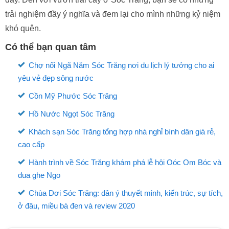
Kết luận
Vườn trái cây ở Sóc Trăng là một điểm đến tuyệt vời cho du
khách muốn trải nghiệm cuộc sống nông thôn và hiểu rõ
hơn về văn hóa dân gian. Với địa hình phẳng, đất màu mỡ
và khí hậu nhiệt đới gió mùa, Sóc Trăng là nơi lý tưởng để
trồng trọt và phát triển các loại cây trái ngon. Ngoài việc
thưởng thức các loại trái cây nổi tiếng như xoài Cát Hòa Lộc
và mận Cát Hòa, du khách còn có thể tham gia vào các hoạt
động giải trí và vui chơi, thưởng thức ẩm thực địa phương
và tìm hiểu về văn hóa của các dân tộc thiểu số sinh sống tại
đây. Đến với vườn trái cây ở Sóc Trăng, bạn sẽ có những
trải nghiệm đầy ý nghĩa và đem lại cho mình những kỷ niệm
khó quên.