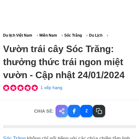
›
›
›
›
Du lịch Việt Nam
Miền Nam
Sóc Trăng
Du Lịch
Vườn trái cây Sóc Trăng:
thưởng thức trái ngon miệt
vườn - Cập nhật 24/01/2024
1 xếp hạng
CHIA SẺ:
Z
Sóc Trăng
không chỉ nổi tiếng với các chùa chiền tâm linh