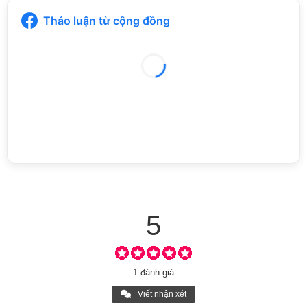
Có thể bạn quan tâm
Chợ nổi Ngã Năm Sóc Trăng nơi du lịch lý tưởng cho ai
yêu vẻ đẹp sông nước
Cồn Mỹ Phước Sóc Trăng
Hồ Nước Ngọt Sóc Trăng
Khách sạn Sóc Trăng tổng hợp nhà nghỉ bình dân giá rẻ,
cao cấp
Hành trình về Sóc Trăng khám phá lễ hội Oóc Om Bóc và
đua ghe Ngo
Chùa Dơi Sóc Trăng: dân ý thuyết minh, kiến trúc, sự tích,
ở đâu, miều bà đen và review 2020
Thảo luận từ cộng đồng