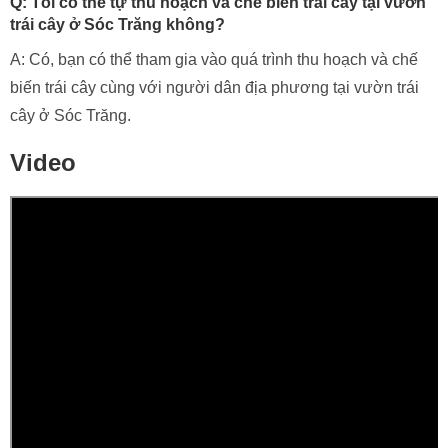
vào tháng 5 và tháng 6 hàng năm, khi các loại trái cây như
xoài Cát Hòa Lộc và mận Cát Hòa được thu hoạch.
Q: Tôi có thể mua các sản phẩm từ trái cây ở vườn trái
cây ở Sóc Trăng không?
A: Có, bạn có thể mua các sản phẩm từ trái cây như mứt,
nước ép hay các món ăn trái cây đặc biệt của vùng đất này
tại vườn trái cây ở Sóc Trăng.
Q: Vườn trái cây ở Sóc Trăng có các hoạt động giải trí
và vui chơi gì?
A: Bạn có thể tham quan các điểm du lịch gần vườn trái cây,
tham gia vào các hoạt động ngoài trời như câu cá hay
thưởng thức các màn biểu diễn văn hóa của các dân tộc
thiểu số.
Q: Tôi có thể tự thu hoạch và chế biến trái cây tại vườn
trái cây ở Sóc Trăng không?