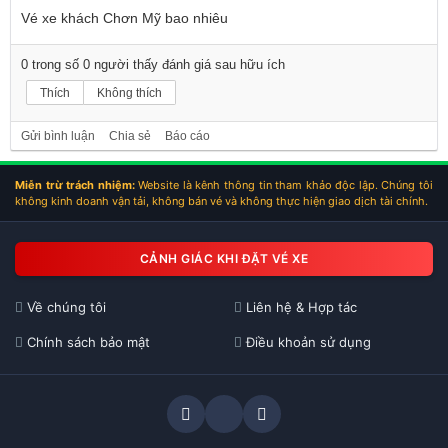
Vé xe khách Chơn Mỹ bao nhiêu
0
trong số
0
người thấy đánh giá sau hữu ích
Thích
Không thích
Gửi bình luận
Chia sẻ
Báo cáo
Miễn trừ trách nhiệm:
Website là kênh thông tin tham khảo độc lập. Chúng tôi
không kinh doanh vận tải, không bán vé và không thực hiện giao dịch tài chính.
CẢNH GIÁC KHI ĐẶT VÉ XE
Về chúng tôi
Liên hệ & Hợp tác
Chính sách bảo mật
Điều khoản sử dụng