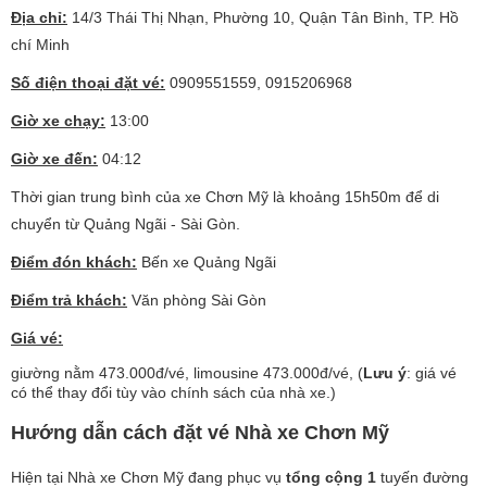
Địa chỉ:
14/3 Thái Thị Nhạn, Phường 10, Quận Tân Bình, TP. Hồ
chí Minh
Số điện thoại đặt vé:
0909551559, 0915206968
Giờ xe chạy:
13:00
Giờ xe đến:
04:12
Thời gian trung bình của xe Chơn Mỹ là khoảng 15h50m để di
chuyển từ Quảng Ngãi - Sài Gòn.
Điểm đón khách:
Bến xe Quảng Ngãi
Điểm trả khách:
Văn phòng Sài Gòn
Giá vé:
giường nằm 473.000đ/vé, limousine 473.000đ/vé, (
Lưu ý
: giá vé
có thể thay đổi tùy vào chính sách của nhà xe.)
Hướng dẫn cách đặt vé Nhà xe Chơn Mỹ
Hiện tại Nhà xe Chơn Mỹ đang phục vụ
tổng cộng 1
tuyến đường