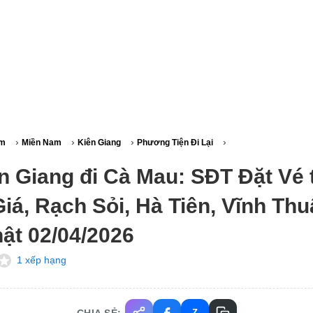
›
›
›
›
am
Miền Nam
Kiên Giang
Phương Tiện Đi Lại
n Giang đi Cà Mau: SĐT Đặt Vé 
iá, Rạch Sỏi, Hà Tiên, Vĩnh Thu
ật 02/04/2026
1 xếp hạng
CHIA SẺ:
Z