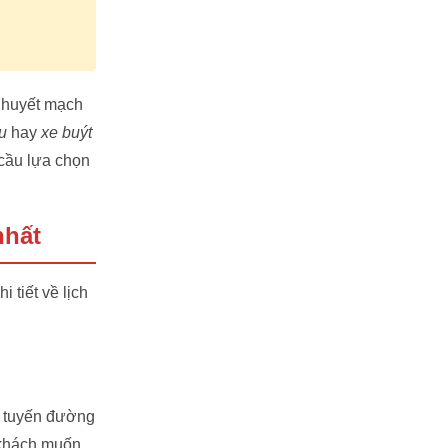
 huyết mạch
u
hay
xe buýt
 cầu lựa chọn
nhất
 tiết về lịch
ụ tuyến đường
 khách muốn