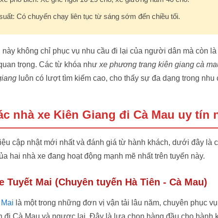
suất: Có chuyến chạy liên tục từ sáng sớm đến chiều tối.
này không chỉ phục vụ nhu cầu đi lại của người dân mà còn là
quan trọng. Các từ khóa như
xe phương trang kiên giang cà ma
giang
luôn có lượt tìm kiếm cao, cho thấy sự đa dạng trong nhu
ác nhà xe Kiên Giang đi Cà Mau uy tín 
iệu cập nhật mới nhất và đánh giá từ hành khách, dưới đây là chi
 của hai nhà xe đang hoạt động mạnh mẽ nhất trên tuyến này.
xe Tuyết Mai (Chuyên tuyến Hà Tiên - Cà Mau)
 Mai
là một trong những đơn vị vận tải lâu năm, chuyên phục v
ên đi Cà Mau và ngược lại. Đây là lựa chọn hàng đầu cho hành