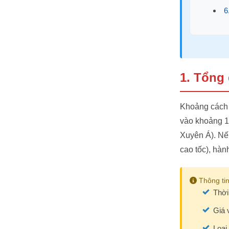
6
1. Tổng 
Khoảng cách 
vào khoảng 1
Xuyên Á). Nế
cao tốc), hành
Thông tin
Thời
Giá 
Loại