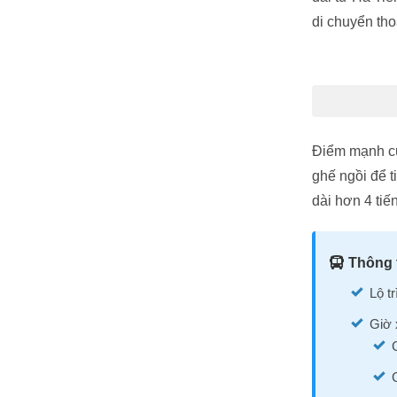
di chuyển tho
Điểm mạnh củ
ghế ngồi để t
dài hơn 4 tiế
Thông t
Lộ t
Giờ 