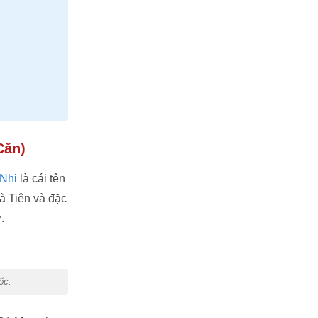
Căn)
Nhi
là cái tên
à Tiên và đặc
.
ốc.