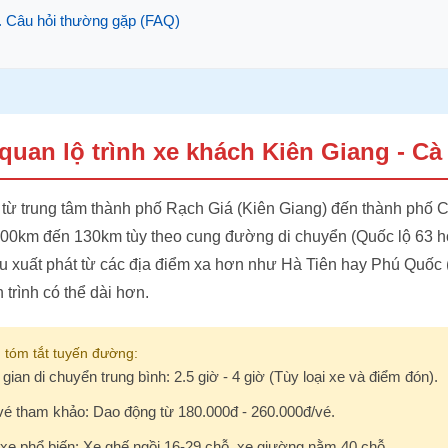
. Câu hỏi thường gặp (FAQ)
quan lộ trình xe khách Kiên Giang - C
từ trung tâm thành phố Rạch Giá (Kiên Giang) đến thành phố 
00km đến 130km tùy theo cung đường di chuyển (Quốc lộ 63 h
u xuất phát từ các địa điểm xa hơn như Hà Tiên hay Phú Quốc 
 trình có thể dài hơn.
 tóm tắt tuyến đường:
 gian di chuyển trung bình: 2.5 giờ - 4 giờ (Tùy loại xe và điểm đón).
vé tham khảo: Dao động từ 180.000đ - 260.000đ/vé.
 xe phổ biến: Xe ghế ngồi 16-29 chỗ, xe giường nằm 40 chỗ.