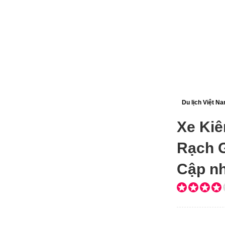
Du lịch Việt N
Xe Kiê
Rạch G
Cập nh