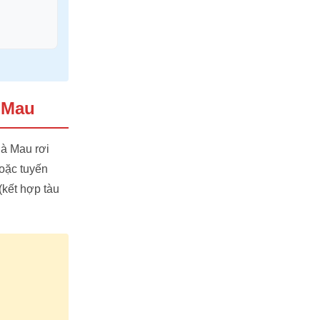
à Mau
Cà Mau rơi
oặc tuyến
(kết hợp tàu