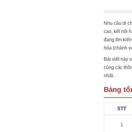
Nhu cầu di c
cao, kết nối
đang tìm kiếm
hóa (chành xe)
Bài viết này 
cùng các thôn
nhất.
Bảng tổn
STT
1