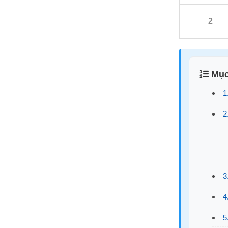
2
Mục
1
2
3
4
5