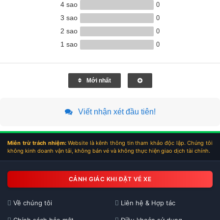
4 sao
0
3 sao
0
2 sao
0
1 sao
0
Mới nhất
Viết nhận xét đầu tiên!
Miễn trừ trách nhiệm:
Website là kênh thông tin tham khảo độc lập. Chúng tôi
không kinh doanh vận tải, không bán vé và không thực hiện giao dịch tài chính.
CẢNH GIÁC KHI ĐẶT VÉ XE
Về chúng tôi
Liên hệ & Hợp tác
Chính sách bảo mật
Điều khoản sử dụng