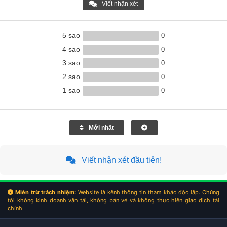
Viết nhận xét
5 sao
0
4 sao
0
3 sao
0
2 sao
0
1 sao
0
Mới nhất
Viết nhận xét đầu tiên!
Miễn trừ trách nhiệm:
Website là kênh thông tin tham khảo độc lập. Chúng
tôi không kinh doanh vận tải, không bán vé và không thực hiện giao dịch tài
chính.