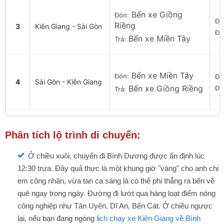
Bến xe Giồng
Đón:
Đi:
Riềng
3
Kiên Giang - Sài Gòn
Đế
Bến xe Miền Tây
Trả:
Bến xe Miền Tây
Đón:
Đi:
4
Sài Gòn - Kiên Giang
Bến xe Giồng Riềng
Đế
Trả:
Phân tích lộ trình di chuyển:
Ở chiều xuôi, chuyến đi Bình Dương được ấn định lúc
12:30 trưa. Đây quả thực là một khung giờ "vàng" cho anh chị
em công nhân, vừa tan ca sáng là có thể phi thẳng ra bến về
quê ngay trong ngày. Đường đi lướt qua hàng loạt điểm nóng
công nghiệp như Tân Uyên, Dĩ An, Bến Cát. Ở chiều ngược
lại, nếu bạn đang ngóng
lịch chạy xe Kiên Giang về Bình