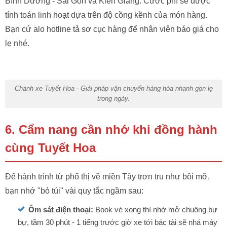
Bình Dương - Sài Gòn và Kiên Giang. Cước phí sẽ được
tính toán linh hoạt dựa trên độ cồng kềnh của món hàng.
Bạn cứ alo hotline tả sơ cục hàng để nhân viên báo giá cho
lẹ nhé.
Chành xe Tuyết Hoa - Giải pháp vận chuyển hàng hóa nhanh gọn lẹ
trong ngày.
6. Cẩm nang cần nhớ khi đồng hành
cùng Tuyết Hoa
Để hành trình từ phố thị về miền Tây trơn tru như bôi mỡ,
bạn nhớ "bỏ túi" vài quy tắc ngầm sau:
Ôm sát điện thoại:
Book vé xong thì nhớ mở chuông bự
bự, tầm 30 phút - 1 tiếng trước giờ xe tới bác tài sẽ nhá máy