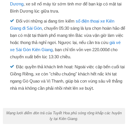
Dương
, xe sẽ nổ máy từ sớm tinh mơ để bạn kịp có mặt tại
Bình Dương lúc giữa trưa.
Đối với những ai đang tìm kiếm
số điện thoại xe Kiên
Giang đi Sài Gòn
, chuyến 05:30 sáng là lựa chọn hoàn hảo để
bạn có mặt tại thành phố mang tên Bác vừa vặn giờ làm việc
hoặc thong thả nghỉ ngơi. Ngược lại, nếu cần tra cứu
giá vé
xe Sài Gòn Kiên Giang
, bạn chỉ tốn vỏn vẹn 220.000đ cho
chuyến xuất bến lúc 13:30 chiều.
Đặc quyền thả khách linh hoạt: Ngoài việc cập bến cuối tại
Giồng Riềng, xe còn "chiều chuộng" khách hết nấc khi tạt
ngang Gò Quao và Vị Thanh, giúp bà con vùng sâu về thẳng
nhà mà không cần phải nhồi nhét lên xe buýt.
Mạng lưới điểm đón trả của Tuyết Hoa phủ sóng rộng khắp các huyện
lỵ tại Kiên Giang.