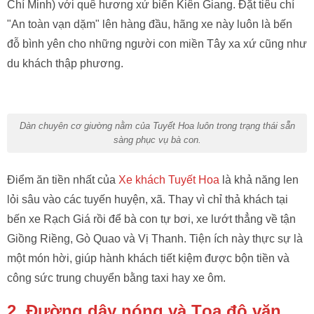
Chí Minh) với quê hương xứ biển Kiên Giang. Đặt tiêu chí
"An toàn vạn dặm" lên hàng đầu, hãng xe này luôn là bến
đỗ bình yên cho những người con miền Tây xa xứ cũng như
du khách thập phương.
Dàn chuyên cơ giường nằm của Tuyết Hoa luôn trong trạng thái sẵn
sàng phục vụ bà con.
Điểm ăn tiền nhất của
Xe khách Tuyết Hoa
là khả năng len
lỏi sâu vào các tuyến huyện, xã. Thay vì chỉ thả khách tại
bến xe Rạch Giá rồi để bà con tự bơi, xe lướt thẳng về tận
Giồng Riềng, Gò Quao và Vị Thanh. Tiện ích này thực sự là
một món hời, giúp hành khách tiết kiệm được bộn tiền và
công sức trung chuyển bằng taxi hay xe ôm.
2. Đường dây nóng và Tọa độ văn