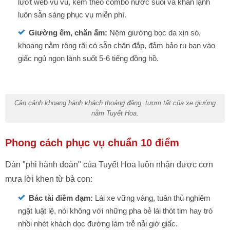
lướt web vù vù, kèm theo combo nước suối và khăn lạnh
luôn sẵn sàng phục vụ miễn phí.
Giường êm, chăn ấm:
Nệm giường bọc da xịn sò,
khoang nằm rộng rãi có sẵn chăn đắp, đảm bảo ru bạn vào
giấc ngủ ngon lành suốt 5-6 tiếng đồng hồ.
Cận cảnh khoang hành khách thoáng đãng, tươm tất của xe giường
nằm Tuyết Hoa.
Phong cách phục vụ chuẩn 10 điểm
Dàn "phi hành đoàn" của Tuyết Hoa luôn nhận được cơn
mưa lời khen từ bà con:
Bác tài điềm đạm:
Lái xe vững vàng, tuân thủ nghiêm
ngặt luật lệ, nói không với những pha bẻ lái thót tim hay trò
nhồi nhét khách dọc đường làm trễ nải giờ giấc.