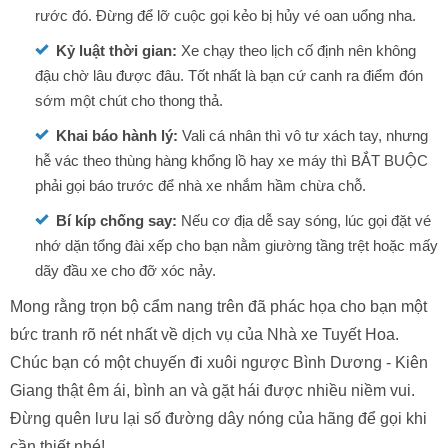
rước đó. Đừng để lỡ cuộc gọi kẻo bị hủy vé oan uổng nha.
Kỷ luật thời gian:
Xe chạy theo lịch cố định nên không
đậu chờ lâu được đâu. Tốt nhất là bạn cứ canh ra điểm đón
sớm một chút cho thong thả.
Khai báo hành lý:
Vali cá nhân thì vô tư xách tay, nhưng
hễ vác theo thùng hàng khổng lồ hay xe máy thì BẮT BUỘC
phải gọi báo trước để nhà xe nhắm hầm chừa chỗ.
Bí kíp chống say:
Nếu cơ địa dễ say sóng, lúc gọi đặt vé
nhớ dặn tổng đài xếp cho bạn nằm giường tầng trệt hoặc mấy
dãy đầu xe cho đỡ xóc nảy.
Mong rằng trọn bộ cẩm nang trên đã phác họa cho bạn một
bức tranh rõ nét nhất về dịch vụ của Nhà xe Tuyết Hoa.
Chúc bạn có một chuyến đi xuôi ngược Bình Dương - Kiên
Giang thật êm ái, bình an và gặt hái được nhiều niềm vui.
Đừng quên lưu lại số đường dây nóng của hãng để gọi khi
cần thiết nhé!