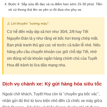
Bước 4: Sắp sửa đồ đạc và ra điểm hẹn sớm 15-30 phút. Tiền
vé cứ thong thả lên xe yên vị rồi đưa cho phụ xe.
⚠️ Lời khuyên "xương máu":
Cứ hễ đến mấy dịp xả hơi như 30/4, 2/9 hay Tết
Nguyên Đán là y như rằng vé bốc hơi trong chớp mắt.
Bạn phải tranh thủ gọi cọc vé trước cả tuần lễ nhé. Nếu
hãng yêu cầu chuyển khoản cọc giữ chỗ dịp Tết, nhớ
xin đúng số tài khoản ngân hàng chính chủ của Tuyết
Hoa để tránh bị lừa đảo mạng nha.
Dịch vụ chành xe: Ký gửi hàng hóa siêu tốc
Ngoài chở khách, Tuyết Hoa còn là "chuyên gia bốc vác",
nhận gửi đủ thứ từ bưu kiện nhỏ đến cả chiếc xe máy giữa