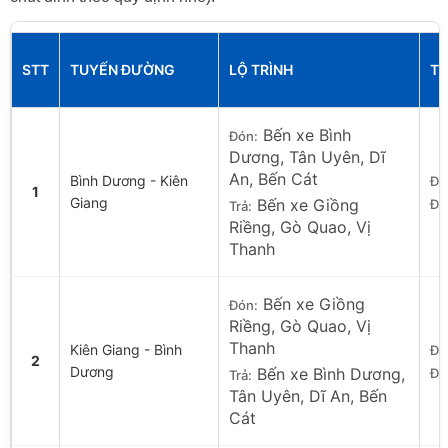
STT
TUYẾN ĐƯỜNG
LỘ TRÌNH
TH
Bến xe Bình
Đón:
Dương, Tân Uyên, Dĩ
An, Bến Cát
Bình Dương - Kiên
Đi:
1
Giang
Bến xe Giồng
Đế
Trả:
Riềng, Gò Quao, Vị
Thanh
Bến xe Giồng
Đón:
Riềng, Gò Quao, Vị
Thanh
Kiên Giang - Bình
Đi:
2
Dương
Bến xe Bình Dương,
Đế
Trả:
Tân Uyên, Dĩ An, Bến
Cát