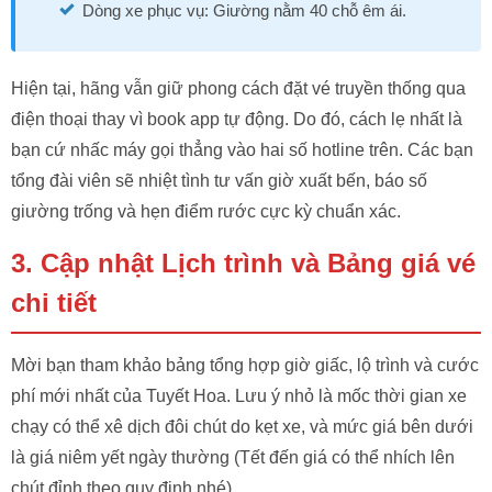
Dòng xe phục vụ: Giường nằm 40 chỗ êm ái.
Hiện tại, hãng vẫn giữ phong cách đặt vé truyền thống qua
điện thoại thay vì book app tự động. Do đó, cách lẹ nhất là
bạn cứ nhấc máy gọi thẳng vào hai số hotline trên. Các bạn
tổng đài viên sẽ nhiệt tình tư vấn giờ xuất bến, báo số
giường trống và hẹn điểm rước cực kỳ chuẩn xác.
3. Cập nhật Lịch trình và Bảng giá vé
chi tiết
Mời bạn tham khảo bảng tổng hợp giờ giấc, lộ trình và cước
phí mới nhất của Tuyết Hoa. Lưu ý nhỏ là mốc thời gian xe
chạy có thể xê dịch đôi chút do kẹt xe, và mức giá bên dưới
là giá niêm yết ngày thường (Tết đến giá có thể nhích lên
chút đỉnh theo quy định nhé).